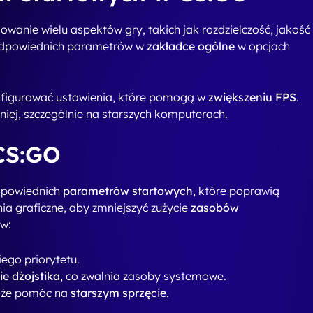
ora do gry pomogą Ci osiągnąć lepsze wyniki w grze, nawe
 komend CS2 znajdziesz w naszym artykule, pod tym
ia CS:GO -
ania
należy wpisać odpowiednie komendy startowe w oknie
dowe komendy:
ieniu gry.
okiego priorytetu, co poprawia wydajność.
kranowy. Te komendy pozwalają na dostosowanie