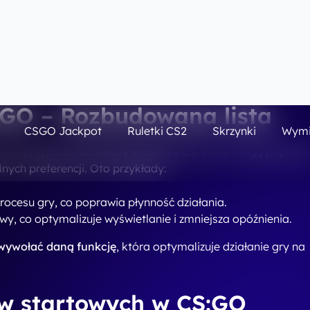
awa jakości obrazu
aby uzyskać wyższą jakość rozgrywki. Komendy takie jak
-
a ustawienie jakości HD w grze, co jest szczególnie
 rozdzielczością.
kna gry.
na gry.
 lepszą jakością obrazu i bardziej płynną grą.
go warto korzystać z opcji
amiania w CS:GO to sposób na dostosowanie gry do
etry mogą poprawić wydajność,
zwiększyć ilość FPS
oraz
ienia takie jak
wysoki priorytet
, wyłączenie niepotrzebnych