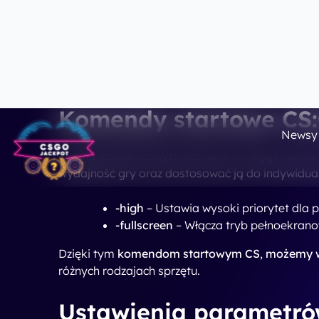
Ustawienia HD – Popr
W CS:GO można dostosować ustawienia obrazu, 
w [rozdzielczość]
i
-h [rozdzielczość]
pozwalają n
przydatne na nowoczesnych monitorach z wysoką
-w [szerokość]
– Ustawia szerokość o
-h [wysokość]
– Ustawia wysokość ok
Ustawiając te
HD parametry
, możesz cieszyć się
Podsumowanie – Dlacze
uruchamiania?
Korzystanie z
komend startowych
i opcji uruch
własnych potrzeb. Odpowiednio dobrane param
zmniejszyć
spadki FPS
podczas rozgrywki. Ustaw