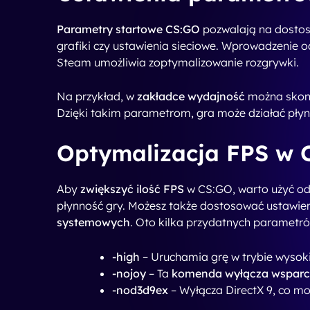
elementów czy dostosowanie
ilości rdzeni
proces
na
starszych komputerach
.
Więcej przydatnych
linkiem.
Opcje uruchamian
Najważniejsze pyt
Co wpisać w opcje uruchamiania CS:GO?
Aby dostosować opcje uruchamiania CS:GO, 
opcji uruchamiania na Steamie. Oto przykła
– Wyłącza intro przy uruchom
-novid
– Uruchamia grę w trybie wys
-high
– Ustawia tryb pełnoe
-fullscreen