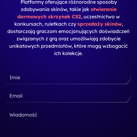
Platformy oferujące różnorodne sposoby
zdobywania skinów, takie jak
otwieranie
darmowych skrzynek CS2
, uczestnictwo w
konkursach, ruletkach czy
sprzedaży skinów
,
dostarczają graczom emocjonujących doświadczeń
związanych z grą oraz umożliwiają zdobycie
unikatowych przedmiotów, które mogą wzbogacić
ich kolekcje.