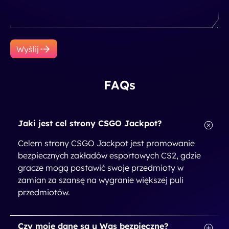
Wyślij
FAQs
Jaki jest cel strony CSGO Jackpot?
Celem strony CSGO Jackpot jest promowanie
bezpiecznych zakładów esportowych CS2, gdzie
gracze mogą postawić swoje przedmioty w
zamian za szansę na wygranie większej puli
przedmiotów.
Czy moje dane są u Was bezpieczne?