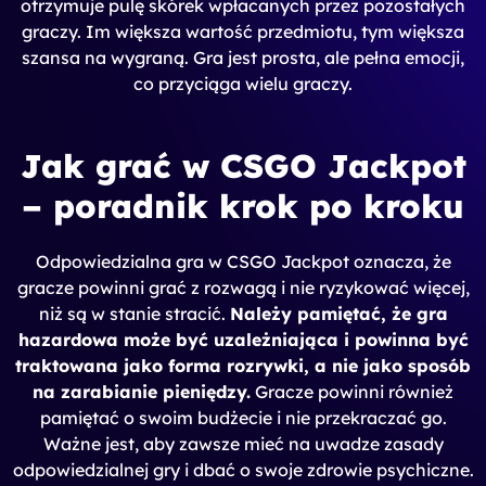
otrzymuje pulę skórek wpłacanych przez pozostałych
graczy. Im większa wartość przedmiotu, tym większa
szansa na wygraną. Gra jest prosta, ale pełna emocji,
co przyciąga wielu graczy.
Jak grać w CSGO Jackpot
– poradnik krok po kroku
Odpowiedzialna gra w CSGO Jackpot oznacza, że
gracze powinni grać z rozwagą i nie ryzykować więcej,
niż są w stanie stracić.
Należy pamiętać, że gra
hazardowa może być uzależniająca i powinna być
traktowana jako forma rozrywki, a nie jako sposób
na zarabianie pieniędzy.
Gracze powinni również
pamiętać o swoim budżecie i nie przekraczać go.
Ważne jest, aby zawsze mieć na uwadze zasady
odpowiedzialnej gry i dbać o swoje zdrowie psychiczne.