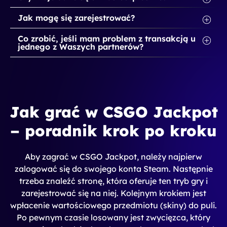
Jak mogę się zarejestrować?
Co zrobić, jeśli mam problem z transakcją u
jednego z Waszych partnerów?
Jak grać w CSGO Jackpot
– poradnik krok po kroku
Aby zagrać w CSGO Jackpot, należy najpierw
zalogować się do swojego konta Steam. Następnie
trzeba znaleźć stronę, która oferuje ten tryb gry i
zarejestrować się na niej. Kolejnym krokiem jest
wpłacenie wartościowego przedmiotu (skiny) do puli.
Po pewnym czasie losowany jest zwycięzca, który