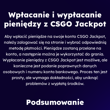
Wpłacanie i wypłacanie
pieniędzy z CSGO Jackpot
Aby wpłacić pieniądze na swoje konto CSGO Jackpot,
należy zalogować się na stronie i wybrać odpowiednią
metodę płatności. Pieniądze zostaną przelane na
konto, a następnie można je wykorzystać do grania.
Wypłacanie pieniędzy z CSGO Jackpot jest możliwe, ale
konieczne jest podanie poprawnych danych
osobowych i numeru konta bankowego. Proces ten jest
prosty, ale wymaga dokładności, aby uniknąć
problemów z wypłatą środków.
Podsumowanie