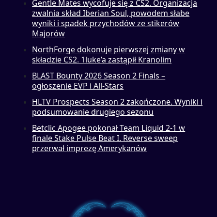
Gentle Mates wycofuje się z CS2. Organizacja
zwalnia skład Iberian Soul, powodem słabe
wyniki i spadek przychodów ze stikerów
Majorów
NorthForge dokonuje pierwszej zmiany w
składzie CS2. 1luke’a zastąpił Kranolim
BLAST Bounty 2026 Season 2 Finals –
ogłoszenie EVP i All-Stars
HLTV Prospects Season 2 zakończone. Wyniki i
podsumowanie drugiego sezonu
Betclic Apogee pokonał Team Liquid 2-1 w
finale Stake Pulse Beat I. Reverse sweep
przerwał imprezę Amerykanów