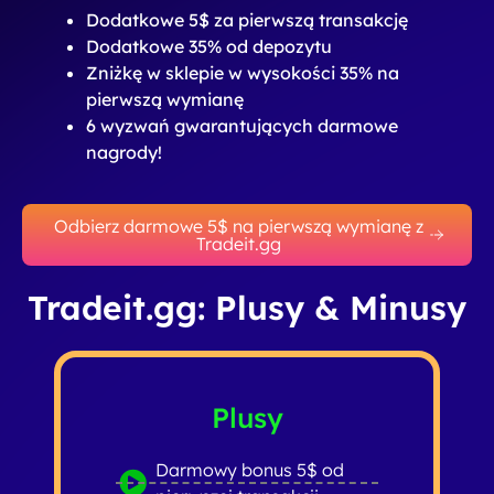
Dodatkowe 5$ za pierwszą transakcję
Dodatkowe 35% od depozytu
Zniżkę w sklepie w wysokości 35% na
pierwszą wymianę
6 wyzwań gwarantujących darmowe
nagrody!
Odbierz darmowe 5$ na pierwszą wymianę z
Tradeit.gg
Tradeit.gg: Plusy & Minusy
Plusy
Darmowy bonus 5$ od