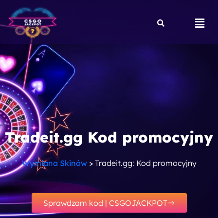
Skip
to
Men
content
Tradeit.gg Kod promocyjny
Wymiana Skinów
>
Tradeit.gg: Kod promocyjny
Sprawdzam kod | CSGOJACKPOT