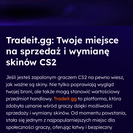
Tradeit.gg: Twoje miejsce
na sprzedaż i wymianę
skinów CS2
Jeśli jesteś zapalonym graczem CS2 na pewno wiesz,
jak ważne są skiny. Nie tylko poprawiają wygląd
twojej broni, ale także mogą stanowić wartościowy
przedmiot handlowy.
Tradeit.gg
to platforma, która
zdobyła uznanie wśród graczy dzięki możliwości
sprzedaży i wymiany skinów. Od momentu powstania,
stała się jednym z najpopularniejszych miejsc dla
społeczności graczy, oferując łatwy i bezpieczny