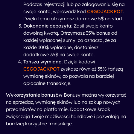
Podczas rejestracji lub po zalogowaniu się na
swoje konto, wprowadź kod
CSGOJACKPOT
.
Dzięki temu otrzymasz darmowe 5$ na start.
Dokonanie depozytu
: Zasil swoje konto
dowolną kwotą. Otrzymasz 35% bonus od
każdej wpłaconej sumy, co oznacza, że za
każde 100$ wpłacone, dostaniesz
dodatkowe 35$ na swoje konto.
Tańsza wymiana
: Dzięki kodowi
CSGOJACKPOT
zyskasz również 35% tańszą
wymianę skinów, co pozwala na bardziej
opłacalne transakcje.
Wykorzystanie bonusów
Bonusy można wykorzystać
na sprzedaż, wymianę skinów lub na zakup nowych
przedmiotów na platformie. Dodatkowe środki
zwiększają Twoje możliwości handlowe i pozwalają na
bardziej korzystne transakcje.