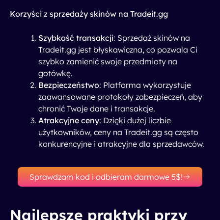
Korzyści z sprzedaży skinów na Tradeit.gg
Szybkość transakcji
: Sprzedaż skinów na
Tradeit.gg jest błyskawiczna, co pozwala Ci
szybko zamienić swoje przedmioty na
gotówkę.
Bezpieczeństwo
: Platforma wykorzystuje
zaawansowane protokoły zabezpieczeń, aby
chronić Twoje dane i transakcje.
Atrakcyjne ceny
: Dzięki dużej liczbie
użytkowników, ceny na Tradeit.gg są często
konkurencyjne i atrakcyjne dla sprzedawców.
Sprawdzam kod i odbieram darmowe 5$!
Najlepsze praktyki przy