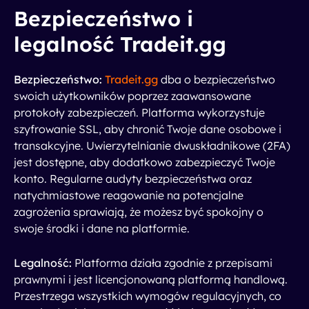
Bezpieczeństwo i
legalność Tradeit.gg
Bezpieczeństwo:
Tradeit.gg
dba o bezpieczeństwo
swoich użytkowników poprzez zaawansowane
protokoły zabezpieczeń. Platforma wykorzystuje
szyfrowanie SSL, aby chronić Twoje dane osobowe i
transakcyjne. Uwierzytelnianie dwuskładnikowe (2FA)
jest dostępne, aby dodatkowo zabezpieczyć Twoje
konto. Regularne audyty bezpieczeństwa oraz
natychmiastowe reagowanie na potencjalne
zagrożenia sprawiają, że możesz być spokojny o
swoje środki i dane na platformie.
Legalność:
Platforma działa zgodnie z przepisami
prawnymi i jest licencjonowaną platformą handlową.
Przestrzega wszystkich wymogów regulacyjnych, co