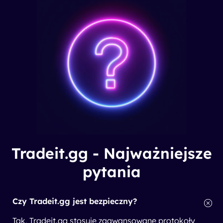
Tradeit.gg - Najważniejsze
pytania
Czy Tradeit.gg jest bezpieczny?
Tak, Tradeit.gg stosuje zaawansowane protokoły