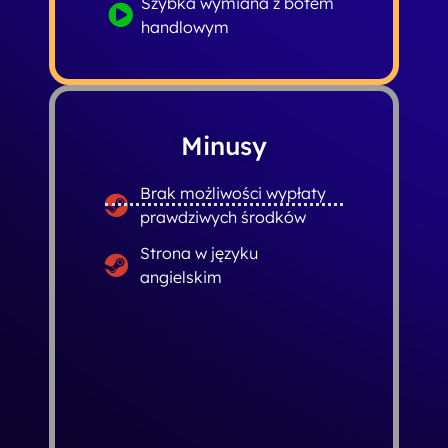
Szybka wymiana z botem
handlowym
Minusy
Brak możliwości wypłaty
prawdziwych środków
Strona w języku
angielskim