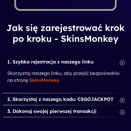
Jak się zarejestrować krok
po kroku - SkinsMonkey
1. Szybka rejestracja z naszego linku
Skorzystaj naszego linku, aby przejść bezpośrednio
na stronę
SkinsMonkey.
2. Skorzystaj z naszego kodu: CSGOJACKPOT
3. Dokonaj swojej pierwszej transakcji