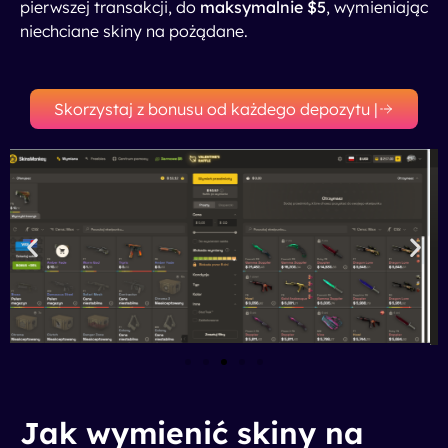
pierwszej transakcji, do
maksymalnie $5
, wymieniając
niechciane skiny na pożądane.
Skorzystaj z bonusu od każdego depozytu |
Jak wymienić skiny na