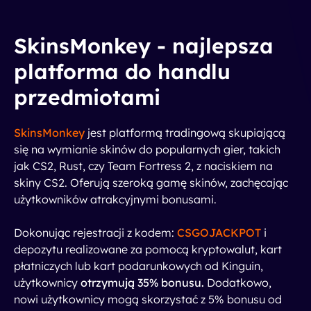
SkinsMonkey - najlepsza
platforma do handlu
przedmiotami
SkinsMonkey
jest platformą tradingową skupiającą
się na wymianie skinów do popularnych gier, takich
jak CS2, Rust, czy Team Fortress 2, z naciskiem na
skiny CS2. Oferują szeroką gamę skinów, zachęcając
użytkowników atrakcyjnymi bonusami.
Dokonując rejestracji z kodem:
CSGOJACKPOT
i
depozytu realizowane za pomocą kryptowalut, kart
płatniczych lub kart podarunkowych od Kinguin,
użytkownicy
otrzymują 35% bonusu.
Dodatkowo,
nowi użytkownicy mogą skorzystać z 5% bonusu od