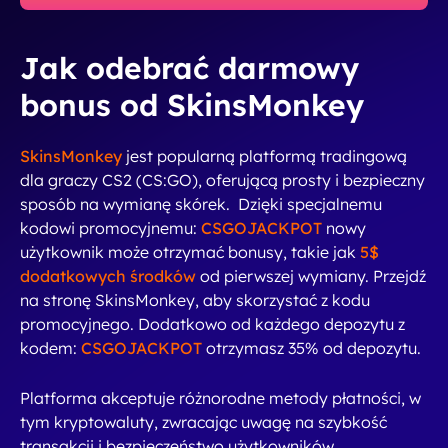
Jak odebrać darmowy
bonus od SkinsMonkey
SkinsMonkey
jest popularną platformą tradingową
dla graczy CS2 (CS:GO), oferującą prosty i bezpieczny
sposób na wymianę skórek. Dzięki specjalnemu
kodowi promocyjnemu:
CSGOJACKPOT
nowy
użytkownik może otrzymać bonusy, takie jak
5$
dodatkowych środków
od pierwszej wymiany. Przejdź
na stronę SkinsMonkey, aby skorzystać z kodu
promocyjnego. Dodatkowo od każdego depozytu z
kodem:
CSGOJACKPOT
otrzymasz 35% od depozytu.
Platforma akceptuje różnorodne metody płatności, w
tym kryptowaluty, zwracając uwagę na szybkość
transakcji i bezpieczeństwo użytkowników.