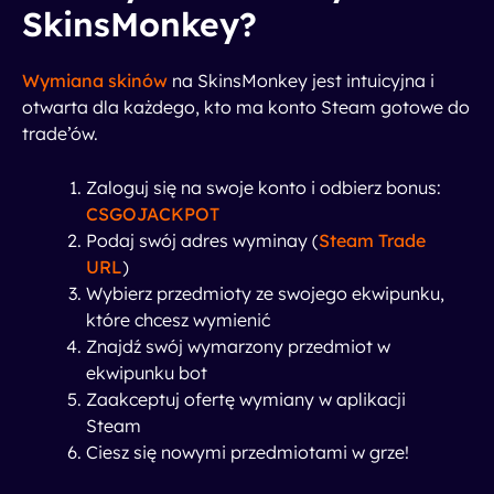
SkinsMonkey?
Wymiana skinów
na SkinsMonkey jest intuicyjna i
otwarta dla każdego, kto ma konto Steam gotowe do
trade’ów.
Zaloguj się na swoje konto i odbierz bonus:
CSGOJACKPOT
Podaj swój adres wyminay (
Steam Trade
URL
)
Wybierz przedmioty ze swojego ekwipunku,
które chcesz wymienić
Znajdź swój wymarzony przedmiot w
ekwipunku bot
Zaakceptuj ofertę wymiany w aplikacji
Steam
Ciesz się nowymi przedmiotami w grze!