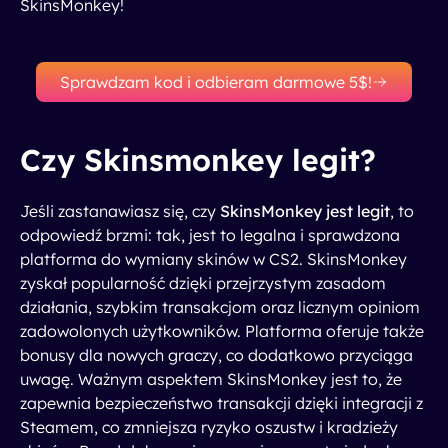
SkinsMonkey!
Sprawdzam kod i odbieram darmowe 5$!
Czy Skinsmonkey legit?
Jeśli zastanawiasz się, czy
SkinsMonkey jest legit
, to
odpowiedź brzmi: tak, jest to legalna i sprawdzona
platforma do wymiany skinów w CS2. SkinsMonkey
zyskał popularność dzięki przejrzystym zasadom
działania, szybkim transakcjom oraz licznym opiniom
zadowolonych użytkowników. Platforma oferuje także
bonusy dla nowych graczy, co dodatkowo przyciąga
uwagę. Ważnym aspektem SkinsMonkey jest to, że
zapewnia bezpieczeństwo transakcji dzięki integracji z
Steamem, co zmniejsza ryzyko oszustw i kradzieży