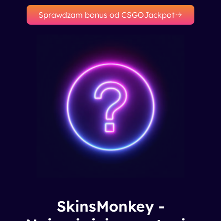
Sprawdzam bonus od CSGOJackpot
SkinsMonkey -