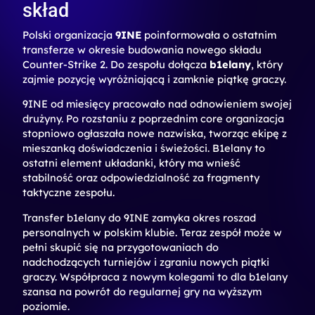
skład
Polski organizacja
9INE
poinformowała o ostatnim
transferze w okresie budowania nowego składu
Counter-Strike 2. Do zespołu dołącza
b1elany
, który
zajmie pozycję wyróżniającą i zamknie piątkę graczy.
9INE od miesięcy pracowało nad odnowieniem swojej
drużyny. Po rozstaniu z poprzednim core organizacja
stopniowo ogłaszała nowe nazwiska, tworząc ekipę z
mieszanką doświadczenia i świeżości. B1elany to
ostatni element układanki, który ma wnieść
stabilność oraz odpowiedzialność za fragmenty
taktyczne zespołu.
Transfer b1elany do 9INE zamyka okres roszad
personalnych w polskim klubie. Teraz zespół może w
pełni skupić się na przygotowaniach do
nadchodzących turniejów i zgraniu nowych piątki
graczy. Współpraca z nowym kolegami to dla b1elany
szansa na powrót do regularnej gry na wyższym
poziomie.