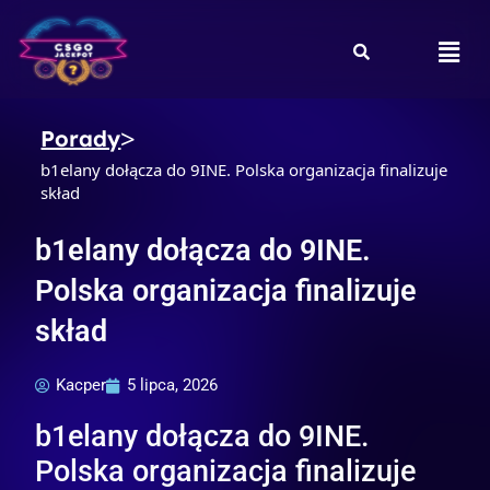
Skip
to
Men
content
Porady
b1elany dołącza do 9INE. Polska organizacja finalizuje
skład
b1elany dołącza do 9INE.
Polska organizacja finalizuje
skład
Kacper
5 lipca, 2026
b1elany dołącza do 9INE.
Polska organizacja finalizuje